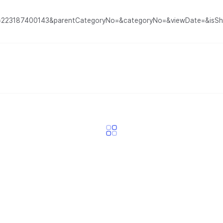
No=223187400143&parentCategoryNo=&categoryNo=&viewDate=&isSh